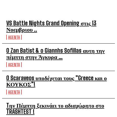
TOP 5 THIS WEEK
VS Battle Nights Grand Opening στις 13
Νοεμβριου ..
AGENTA
O Zan Batist & o Giannhs Sofillas αυτη την
πέμπτη στην Άγκυρα …
AGENTA
O Scaraveos υποδέχεται τους ”Greece και ο
ΚΟΥΚΟΣ”!
AGENTA
Tην Πέμπτη ξεκινάει το αδιαχώρητο στο
TRASHTEST !